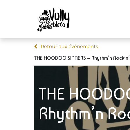
Retour aux événements
THE HOODOO SINNERS – Rhythm’n Rockin’
THE HOODOO
Rhythm’n Roc