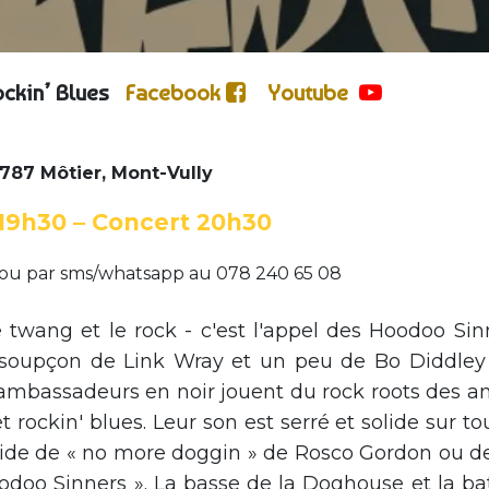
ockin’ Blues
Facebook
Youtube
1787 Môtier, Mont-Vully
19h30 – Concert 20h30
ou par sms/whatsapp au 078 240 65 08
le twang et le rock - c'est l'appel des Hoodoo Sin
soupçon de Link Wray et un peu de Bo Diddley
s ambassadeurs en noir jouent du rock roots des a
 rockin' blues. Leur son est serré et solide sur to
rapide de « no more doggin » de Rosco Gordon ou d
doo Sinners ». La basse de la Doghouse et la bat