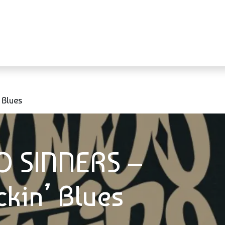
Événements
S
 Blues
 SINNERS –
kin’ Blues