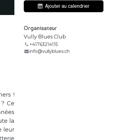
Ajouter au calendrier
Organisateur
Vully Blues Club
+41763214115
info@vullyblues.ch
ners !
 ? Ce
nnées
ute la
e leur
terie