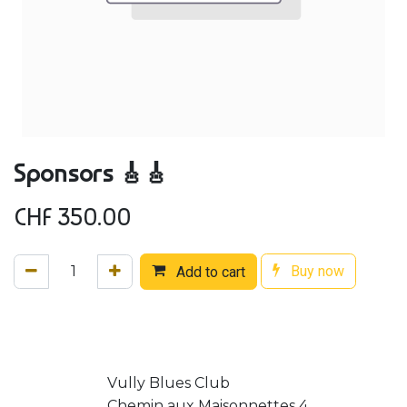
Sponsors 🎸🎸
CHF
350.00
Buy now
Add to cart
Vully Blues Club
Chemin aux Maisonnettes 4