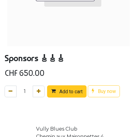
Sponsors 🎸🎸🎸
CHF
650.00
Buy now
Add to cart
Vully Blues Club
Chemin aux Maisonnettes 4