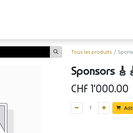
Événements
Festival
S
Tous les produits
Sponso
Sponsors 🎸
CHF
1'000.00
Add 