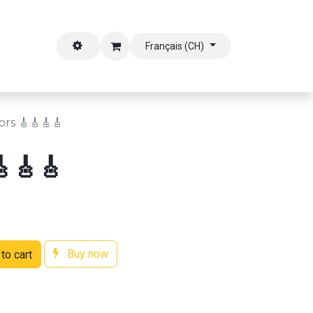
outien
Français (CH)
rs 🎸🎸🎸🎸
🎸🎸🎸
Buy now
to cart