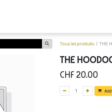
Événements
S
Tous les produits
THE H
THE HOODOO 
CHF
20.00
Add 