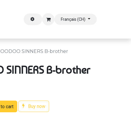
outien
Français (CH)
OODOO SINNERS B-brother
SINNERS B-brother
Buy now
to cart